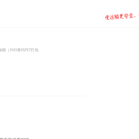
你分享
固（JS65替代PET打包