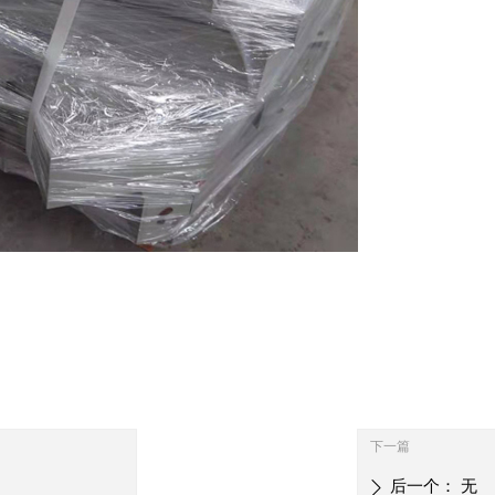
下一篇
后一个：
无
ꄲ