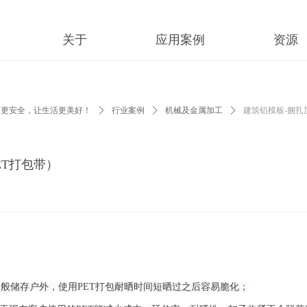
最新的公司动态，这里有最新的网站设计、移动端设计、网页相关内容与
关于
应用案例
资源
运输更安全，让生活更美好！
ꄲ
行业案例
ꄲ
机械及金属加工
ꄲ
建筑铝模板-捆扎加
ET打包带）
一般储存户外，使用PET打包耐晒时间短晒过之后容易脆化；