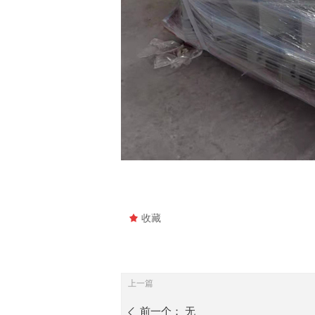
끄
收藏
上一篇
前一个：
无
ꄴ