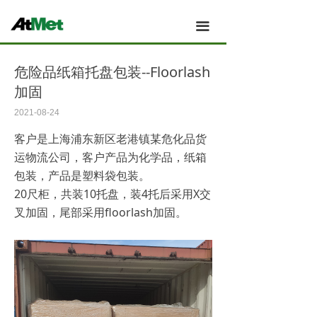
这里有最新的公司动态，这里有最新的网站设计、移
动端设计、网页相关内容与你分享
Atmet 主页
끀
Atmet 我们的团队
危险品纸箱托盘包装--Floorlash
Atmet 新闻
加固
Atmet 应用案例
2021-08-24
客户是上海浦东新区老港镇某危化品货
Atmet 产品
运物流公司，客户产品为化学品，纸箱
Atmet 技术与创新
包装，产品是塑料袋包装。
20尺柜，共装10托盘，装4托后采用X交
Atmet 关于
叉加固，尾部采用floorlash加固。
Atmet 工厂与制造
Atmet 销售与服务