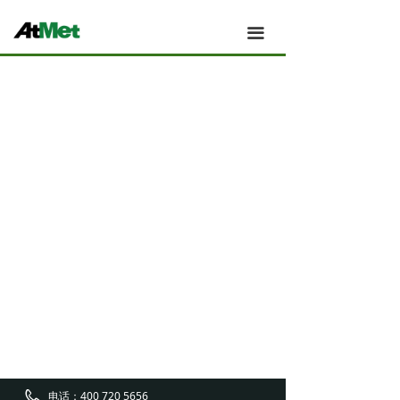
Atmet 主页
끀
Atmet 我们的团队
Atmet 新闻
Atmet 应用案例
Atmet 产品
Atmet 技术与创新
Atmet 关于
Atmet 工厂与制造
Atmet 销售与服务
电话：
400 720 5656