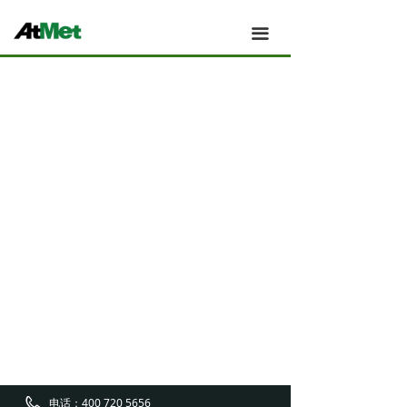
Atmet 主页
끀
Atmet 我们的团队
Atmet 新闻
Atmet 应用案例
Atmet 产品
Atmet 技术与创新
Atmet 关于
Atmet 工厂与制造
Atmet 销售与服务
电话：
400 720 5656